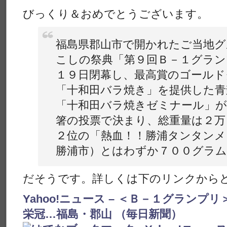
びっくり＆おめでとうございます。
福島県郡山市で開かれたご当地
こしの祭典「第９回Ｂ－１グラン
１９日閉幕し、最高賞のゴール
「十和田バラ焼き」を提供した青
「十和田バラ焼きゼミナール」が
箸の投票で決まり、総重量は２万
２位の「熱血！！勝浦タンタンメ
勝浦市）とはわずか７００グラ
だそうです。詳しくは下のリンクから
Yahoo!ニュース – ＜Ｂ－１グラン
栄冠…福島・郡山 （毎日新聞）