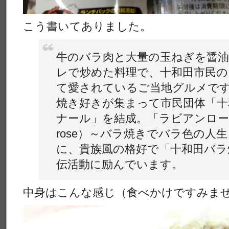
こう書いてありました。
牛のバラ肉と大量の玉ねぎを醤
レで炒めた料理で、十和田市民
て愛されているご当地グルメです
焼き好きが集まって市民団体「十
ナール」を結成。「ラビアンローズ（l
rose）～バラ焼きでバラ色の人
に、貴族風の格好で「十和田バラ
伝活動に励んでいます。
中身はこんな感じ（食べかけですみま