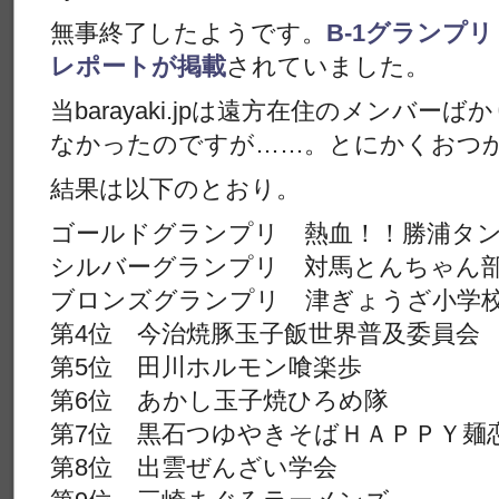
無事終了したようです。
B-1グランプリ 
レポートが掲載
されていました。
当barayaki.jpは遠方在住のメンバ
なかったのですが……。とにかくおつ
結果は以下のとおり。
ゴールドグランプリ 熱血！！勝浦タ
シルバーグランプリ 対馬とんちゃん
ブロンズグランプリ 津ぎょうざ小学
第4位 今治焼豚玉子飯世界普及委員会
第5位 田川ホルモン喰楽歩
第6位 あかし玉子焼ひろめ隊
第7位 黒石つゆやきそばＨＡＰＰＹ麺
第8位 出雲ぜんざい学会