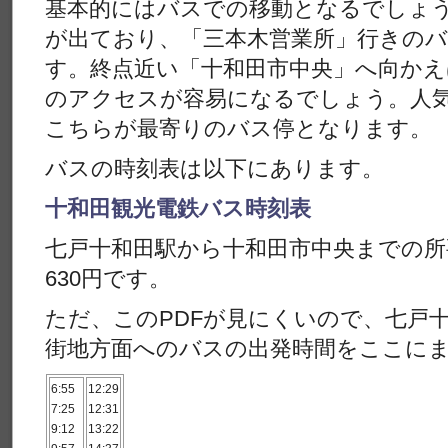
基本的にはバスでの移動となるでしょ
が出ており、「三本木営業所」行きの
す。終点近い「十和田市中央」へ向か
のアクセスが容易になるでしょう。人
こちらが最寄りのバス停となります。
バスの時刻表は以下にあります。
十和田観光電鉄バス時刻表
七戸十和田駅から十和田市中央までの所
630円です。
ただ、このPDFが見にくいので、七戸
街地方面へのバスの出発時間をここに
6:55
12:29
7:25
12:31
9:12
13:22