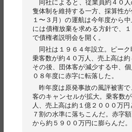
同社によると、従業員約４０人
隻体制を維持する一方、採算性が
１〜３月）の運航は今年度から中
には債権放棄を求める方針で、１
で債権者説明会を開く。
同社は１９６４年設立。ピーク
乗客数が約４０万人、売上高は約
その後、団体客が減少する中、個
０８年度に赤字に転落した。
昨年度は原発事故の風評被害で
客のキャンセルが拡大。乗客数が
人、売上高は約１億２０００万円
７割の水準に落ちこんだ。赤字額
から約５９００万円に膨らんだ。