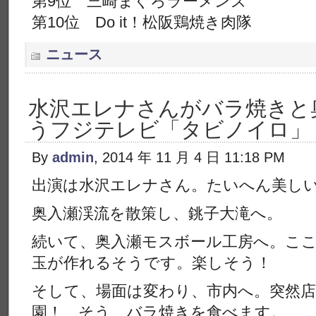
第9位 三崎まぐろラーメンズ
第10位 Do it！松阪鶏焼き肉隊
ニュース
水沢エレナさんがバラ焼きと
うフジテレビ「タビノイロ」
By
admin
, 2014 年 11 月 4 日 11:18 PM
出演は水沢エレナさん。たいへん美し
奥入瀬渓流を散策し、銚子大滝へ。
続いて、奥入瀬モスボール工房へ。こ
玉が作れるそうです。楽しそう！
そして、場面は変わり、市内へ。突然
園！ そう、バラ焼きを食べます。