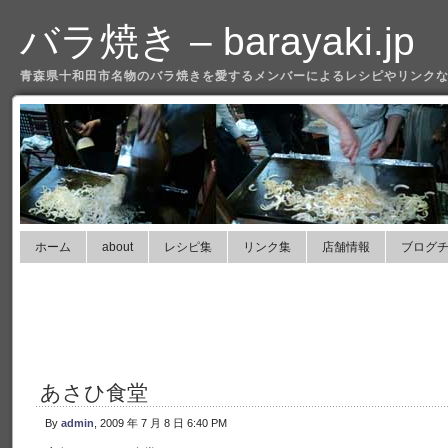
バラ焼き – barayaki.jp
青森県十和田市名物のバラ焼きを愛するメンバーによるレシピやリンクな
ホーム
about
レシピ集
リンク集
店舗情報
ブログ
あさひ食堂
By
admin
, 2009 年 7 月 8 日 6:40 PM