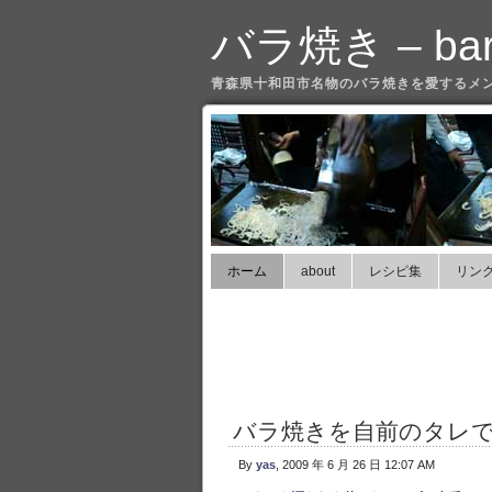
バラ焼き – bara
青森県十和田市名物のバラ焼きを愛するメ
ホーム
about
レシピ集
リン
バラ焼きを自前のタレ
By
yas
, 2009 年 6 月 26 日 12:07 AM