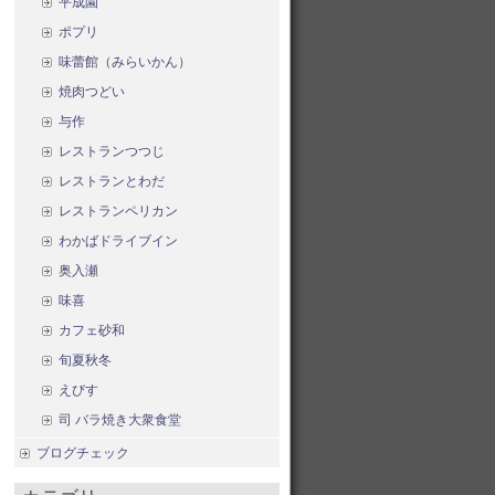
平成園
ポプリ
味蕾館（みらいかん）
焼肉つどい
与作
レストランつつじ
レストランとわだ
レストランペリカン
わかばドライブイン
奥入瀬
味喜
カフェ砂和
旬夏秋冬
えびす
司 バラ焼き大衆食堂
ブログチェック