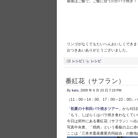
最後はご飯で。ご飯に合うのがバラ焼き！
リンゴがなくてもたいへんおいしくできま
おつきあいありがとうございました。
レシピ
|
レシピ
番紅花（サフラン）
By
kats
, 2009 年 6 月 23 日 7:19 PM
（11：00～14：00、17：00～22：00
「
初夏の十和田バラ焼きツアー
」から4日
「もう、しばらくはバラ焼き食わなくてい
今日は郊外にある番紅花（サフラン）へ出
写真中央奥、「焼肉」という看板の上に赤
ここは「三本木畜産農業共同組合」の敷地