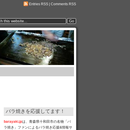
Entries RSS
|
Comments RSS
バラ焼きを応援してます！
barayaki.jp
は、青森県十和田市の名物「バ
ラ焼き」ファンによるバラ焼き応援&情報サ