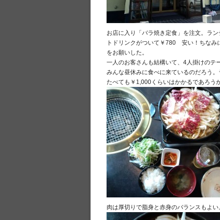
お店に入り「バラ焼き定食」を注文。ラン
トドリンクがついて￥780 安い！ちな
をお願いした。
一人のお客さんも結構いて、4人掛けのテ
みんな昼休みに食べに来ているのだろう。
たべても￥1,000くらいはかかるであろ
肉は厚切りで脂身と赤身のバランスもよい