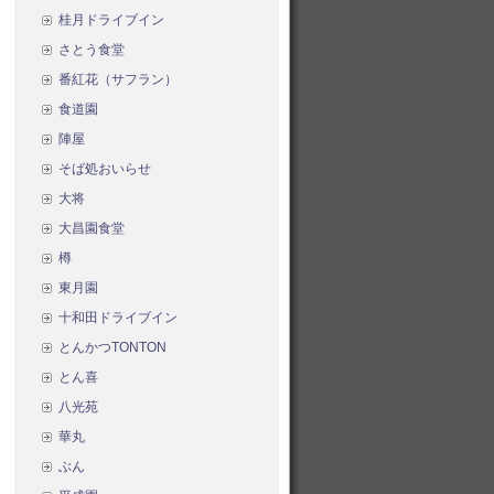
桂月ドライブイン
さとう食堂
番紅花（サフラン）
食道園
陣屋
そば処おいらせ
大将
大昌園食堂
樽
東月園
十和田ドライブイン
とんかつTONTON
とん喜
八光苑
華丸
ぶん