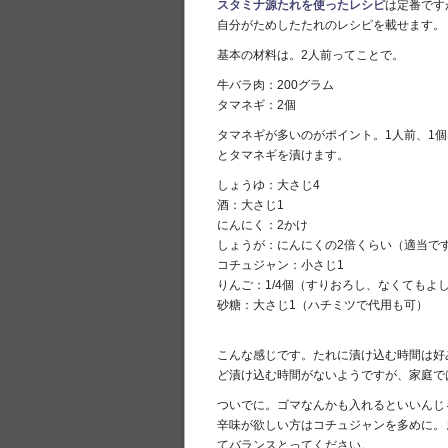
スタミナ源たれを使ったレシピ
は定番です
自分がためしたたれのレシピを載せます。
基本の材料は。2人前ってことで。
牛バラ肉：200グラム
タマネギ：2個
タマネギが多いのがポイント。1人前、1
とタマネギを漬けます。
しょうゆ：大さじ4
酒：大さじ1
にんにく：2かけ
しょうが：にんにくの2倍くらい（適当で
コチュジャン：小さじ1
りんご：1/4個（すりおろし、なくてもよ
砂糖：大さじ1（ハチミツで代用も可）
こんな感じです。たれに漬け込む時間は好
ど漬け込む時間がないようですが、家庭で
ついでに。ゴマなんかも入れるといいんじ
辛味が欲しい方はコチュジャンを多めに。
てバランスとってください。