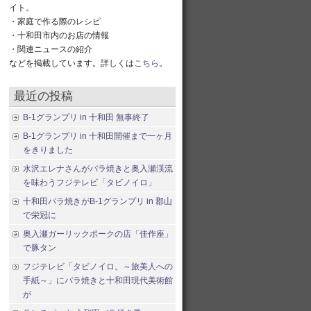
イト。
・家庭で作る際のレシピ
・十和田市内のお店の情報
・関連ニュースの紹介
などを掲載しています。詳しくは
こちら
。
最近の投稿
B-1グランプリ in 十和田 無事終了
B-1グランプリ in 十和田開催まで一ヶ月
をきりました
水沢エレナさんがバラ焼きと奥入瀬渓流
を味わうフジテレビ「タビノイロ」
十和田バラ焼きがB-1グランプリ in 郡山
で栄冠に
奥入瀬ガーリックポークの店「佳作座」
で豚タン
フジテレビ「タビノイロ。～旅美人への
手紙～」にバラ焼きと十和田現代美術館
が