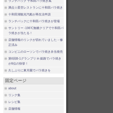
ランチパック 十和田バラ焼き風
満点☆星空レストランに十和田バラ焼き
十和田湖観光汽船が再生法申請
ランチパックに十和田バラ焼きが登場
サントリー -196℃無糖クリアで十和田バ
ラ焼きが当たる！
店舗情報のリンクが切れていました－修
正済み
コンビニのローソンでバラ焼き弁当発売
第6回B-1グランプリ in 姫路でバラ焼き
が8位の快挙！
久しぶりに東月園でバラ焼きを
固定ページ
about
リンク集
レシピ集
店舗情報