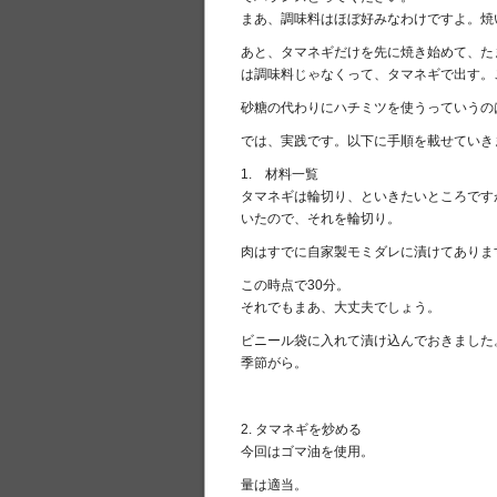
まあ、調味料はほぼ好みなわけですよ。焼
あと、タマネギだけを先に焼き始めて、た
は調味料じゃなくって、タマネギで出す。
砂糖の代わりにハチミツを使うっていうの
では、実践です。以下に手順を載せていき
1. 材料一覧
タマネギは輪切り、といきたいところです
いたので、それを輪切り。
肉はすでに自家製モミダレに漬けてありま
この時点で30分。
それでもまあ、大丈夫でしょう。
ビニール袋に入れて漬け込んでおきました
季節がら。
2. タマネギを炒める
今回はゴマ油を使用。
量は適当。