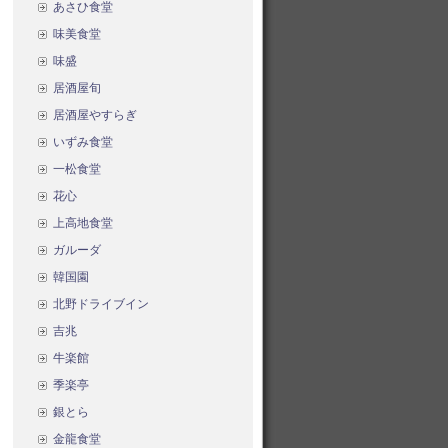
あさひ食堂
味美食堂
味盛
居酒屋旬
居酒屋やすらぎ
いずみ食堂
一松食堂
花心
上高地食堂
ガルーダ
韓国園
北野ドライブイン
吉兆
牛楽館
季楽亭
銀とら
金龍食堂