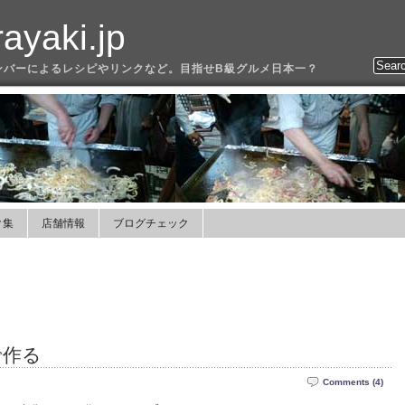
yaki.jp
ンバーによるレシピやリンクなど。目指せB級グルメ日本一？
ク集
店舗情報
ブログチェック
で作る
Comments (4)