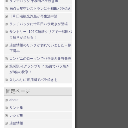
ランチパック 十和田バラ焼き風
満点☆星空レストランに十和田バラ焼き
十和田湖観光汽船が再生法申請
ランチパックに十和田バラ焼きが登場
サントリー -196℃無糖クリアで十和田バ
ラ焼きが当たる！
店舗情報のリンクが切れていました－修
正済み
コンビニのローソンでバラ焼き弁当発売
第6回B-1グランプリ in 姫路でバラ焼き
が8位の快挙！
久しぶりに東月園でバラ焼きを
固定ページ
about
リンク集
レシピ集
店舗情報