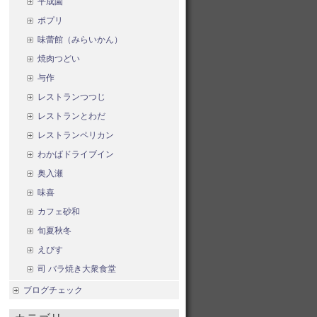
平成園
ポプリ
味蕾館（みらいかん）
焼肉つどい
与作
レストランつつじ
レストランとわだ
レストランペリカン
わかばドライブイン
奥入瀬
味喜
カフェ砂和
旬夏秋冬
えびす
司 バラ焼き大衆食堂
ブログチェック