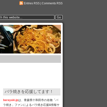
Entries RSS
|
Comments RSS
バラ焼きを応援してます！
barayaki.jp
は、青森県十和田市の名物「バ
ラ焼き」ファンによるバラ焼き応援&情報サ