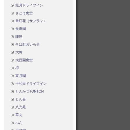
桂月ドライブイン
さとう食堂
番紅花（サフラン）
食道園
陣屋
そば処おいらせ
大将
大昌園食堂
樽
東月園
十和田ドライブイン
とんかつTONTON
とん喜
八光苑
華丸
ぶん