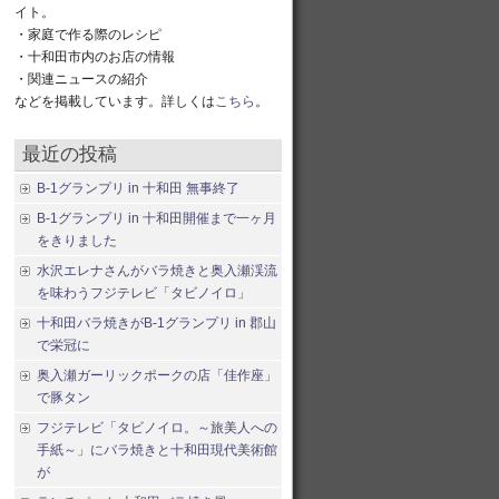
イト。
・家庭で作る際のレシピ
・十和田市内のお店の情報
・関連ニュースの紹介
などを掲載しています。詳しくは
こちら
。
最近の投稿
B-1グランプリ in 十和田 無事終了
B-1グランプリ in 十和田開催まで一ヶ月
をきりました
水沢エレナさんがバラ焼きと奥入瀬渓流
を味わうフジテレビ「タビノイロ」
十和田バラ焼きがB-1グランプリ in 郡山
で栄冠に
奥入瀬ガーリックポークの店「佳作座」
で豚タン
フジテレビ「タビノイロ。～旅美人への
手紙～」にバラ焼きと十和田現代美術館
が