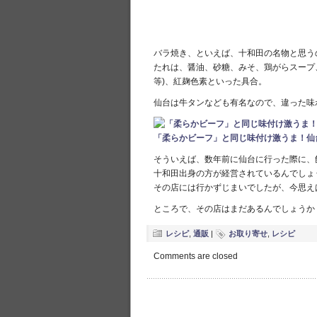
バラ焼き、といえば、十和田の名物と思う
たれは、醤油、砂糖、みそ、鶏がらスープ
等)、紅麹色素といった具合。
仙台は牛タンなども有名なので、違った味
「柔らかビーフ」と同じ味付け激うま！仙
そういえば、数年前に仙台に行った際に、
十和田出身の方が経営されているんでしょ
その店には行かずじまいでしたが、今思え
ところで、その店はまだあるんでしょうか
レシピ
,
通販
|
お取り寄せ
,
レシピ
Comments are closed