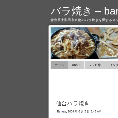
バラ焼き – bara
青森県十和田市名物のバラ焼きを愛するメ
ホーム
about
レシピ集
リン
仙台バラ焼き
By
yas
, 2009 年 6 月 5 日 3:43 AM