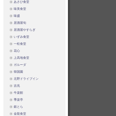
あさひ食堂
味美食堂
味盛
居酒屋旬
居酒屋やすらぎ
いずみ食堂
一松食堂
花心
上高地食堂
ガルーダ
韓国園
北野ドライブイン
吉兆
牛楽館
季楽亭
銀とら
金龍食堂