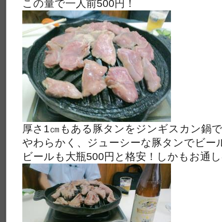
この量で一人前500円！
厚さ1㎝もある豚タンをジンギスカン鍋
やわらかく、ジューシーな豚タンでビー
ビールも大瓶500円と格安！しかもお通