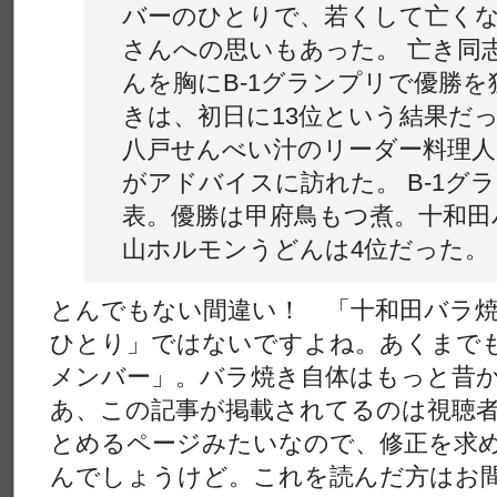
バーのひとりで、若くして亡く
さんへの思いもあった。 亡き同
んを胸にB-1グランプリで優勝
きは、初日に13位という結果だ
八戸せんべい汁のリーダー料理人
がアドバイスに訪れた。 B-1グ
表。優勝は甲府鳥もつ煮。十和田
山ホルモンうどんは4位だった。
とんでもない間違い！ 「十和田バラ
ひとり」ではないですよね。あくまで
メンバー」。バラ焼き自体はもっと昔
あ、この記事が掲載されてるのは視聴者
とめるページみたいなので、修正を求
んでしょうけど。これを読んだ方はお