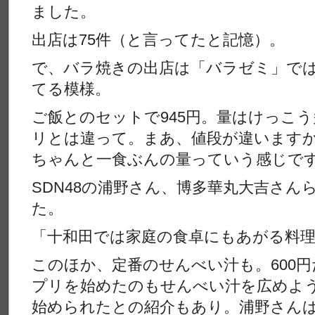
ました。
出店は75件（と言ってたと記憶）。
で、バラ焼きの出店は「バラゼミ」で
てる模様。
ご飯とのセットで945円。量はけっこう
リとは違って。まあ、値段が違います
ちゃんと一食ぶんの量っていう感じで
SDN48の浦野さん、博多華丸大吉さん
た。
「十和田では家庭の食卓にもあがる料
このほか、定番のせんべい汁も。600円
プリを始めたのもせんべい汁を広めよ
始められたとの紹介もあり。浦野さん