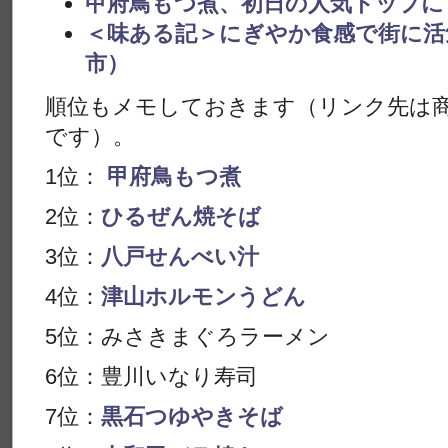
甲府鳥もつ煮、初日の人気トップに
＜味ある記＞にぎやか食感で街に活
市）
順位もメモしておきます（リンク先は
です）。
1位：
甲府鳥もつ煮
2位：
ひるぜん焼そば
3位：
八戸せんべい汁
4位：
津山ホルモンうどん
5位：みさきまぐろラーメン
6位：豊川いなり寿司
7位：
黒石つゆやきそば