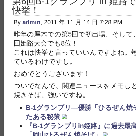
第6回B-1グランプリ in 姫
快挙！
By
admin
, 2011 年 11 月 14 日 7:28 PM
昨年の厚木での第5回で初出場、そして
回姫路大会でも8位！
これは快挙と言っていいんですよね。
ているわけですし。
おめでとうございます！
ついでなんで、関連ニュースをメモし
焼きそば、強いですね。
B-1グランプリ―優勝「ひるぜん
たある秘策
『B-1グランプリin姫路』に過去最高の
「岡山ひるぜん焼そば」