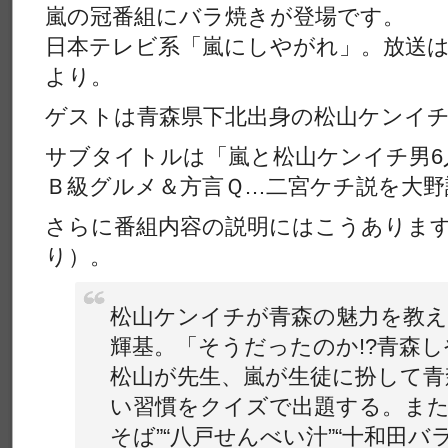
嵐の冠番組にバラ焼きが登場です。
日本テレビ系「嵐にしやがれ」。放送は本日
より。
ゲストは青森県下北出身の松山ケンイ
サブタイトルは「嵐と松山ケンイチ男6人
Ｂ級グルメ＆方言Ｑ…二宮ケチ説を大野
さらに番組内容の説明にはこうあります（O
り）。
松山ケンイチが青森の魅力を教え
輝基。「そうだったのか!?青森
松山が先生、嵐が生徒に扮して青
い習慣をクイズで出題する。また
そば”“八戸せんべい汁”“十和田バ