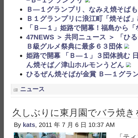
−Ｂ−１グランプリ
Ｂ―１グランプリ、なみえ焼そばも
Ｂ１グランプリに浪江町「焼そば」
「Ｂ―１」姫路で開幕！福島から「
47NEWS ＞ 共同ニュース ＞ 
Ｂ級グルメ祭典に最多６３団体
姫路で開幕 「Ｂ―１」３団体挑む 
ん焼そば／津山ホルモンうどん
ひるぜん焼そばが金賞 Ｂ―１グラ
ニュース
久しぶりに東月園でバラ焼き
By
kats
, 2011 年 7 月 6 日 10:37 AM
「ティ