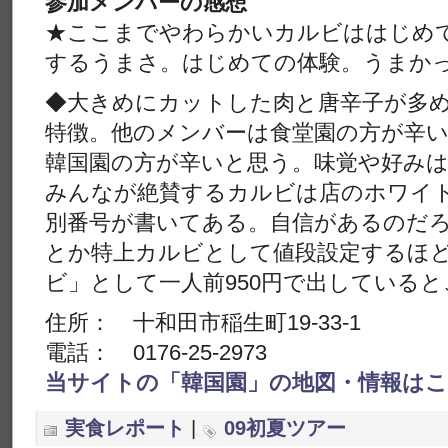
参加メンバーの感想
★ここまでやわらかいカルビははじめ
するうまさ。はじめての体験。うまか
◆大きめにカットした肉と唐辛子が多
特徴。他のメンバーは食堂園の方が辛
韓国園の方が辛いと思う。味覚や好み
みんなが絶賛するカルビは店のホワイ
別番号が書いてある。自信があるのだ
とか特上カルビとして値段設定するほ
ビ」として一人前950円で出している
住所： 十和田市稲生町19-33-1
電話： 0176-25-2973
当サイトの「韓国園」の地図・情報は
実食レポート
|
09初夏ツアー