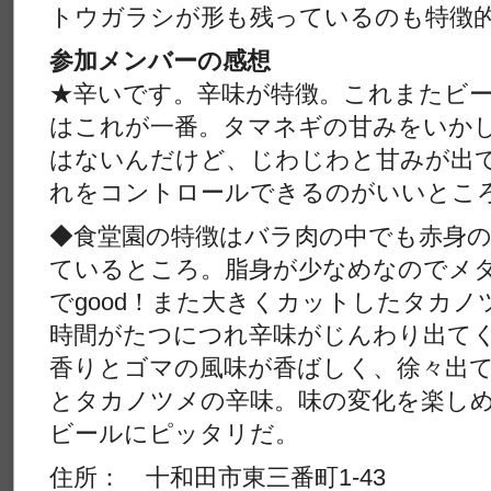
トウガラシが形も残っているのも特徴
参加メンバーの感想
★辛いです。辛味が特徴。これまたビ
はこれが一番。タマネギの甘みをいか
はないんだけど、じわじわと甘みが出
れをコントロールできるのがいいとこ
◆食堂園の特徴はバラ肉の中でも赤身
ているところ。脂身が少なめなのでメ
でgood！また大きくカットしたタカ
時間がたつにつれ辛味がじんわり出て
香りとゴマの風味が香ばしく、徐々出
とタカノツメの辛味。味の変化を楽し
ビールにピッタリだ。
住所： 十和田市東三番町1-43