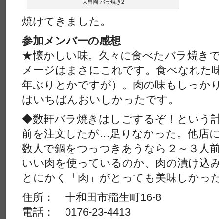
大昌園 バラ焼き2
焼けてきました。
参加メンバーの感想
★懐かしい味。久々に食べたバラ焼き
メージはまさにこれです。食べなれた味
年ぶりとかですが）。肉の味もしっか
はいちばんおいしかったです。
◆数軒バラ焼きはしごするぞ！という計
前を注文したが…足りなかった。他店
数人で鍋をつっつきあうなら２～３人
いい肉を使っているのか、肉の漬け込
とにかく「肉」がとっても美味しかっ
住所： 十和田市稲生町16-8
電話： 0176-23-4413