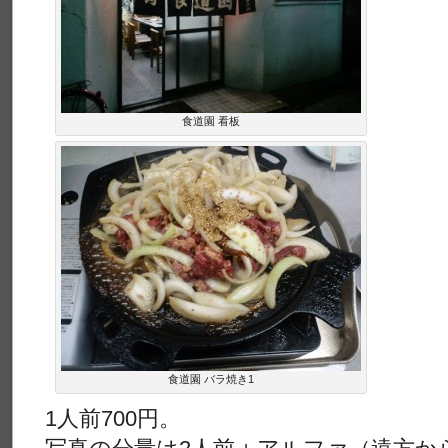
食道園 看板
食道園 バラ焼き1
1人前700円。