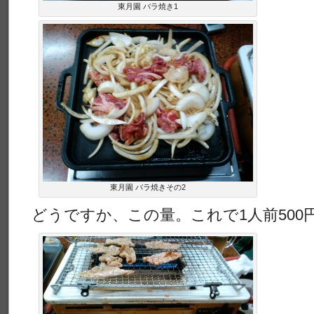
東月園 バラ焼き1
東月園 バラ焼きその2
どうですか、この量。これで1人前500